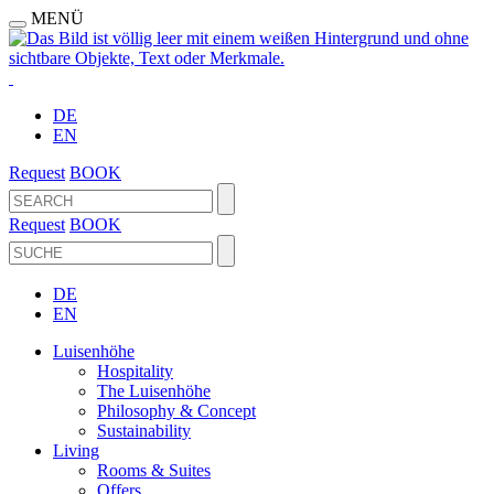
MENÜ
DE
EN
Request
BOOK
Request
BOOK
DE
EN
Luisenhöhe
Hospitality
The Luisenhöhe
Philosophy & Concept
Sustainability
Living
Rooms & Suites
Offers