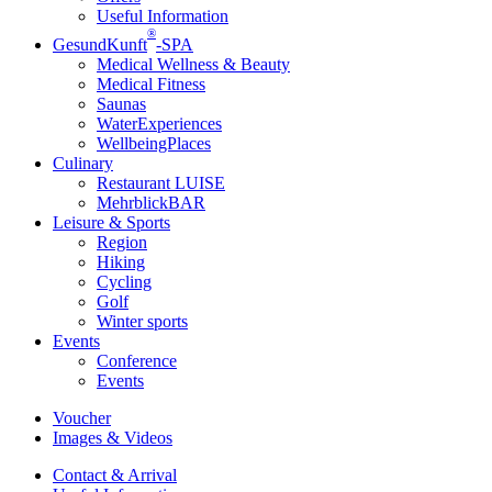
Useful Information
®
GesundKunft
-SPA
Medical Wellness & Beauty
Medical Fitness
Saunas
WaterExperiences
WellbeingPlaces
Culinary
Restaurant LUISE
MehrblickBAR
Leisure & Sports
Region
Hiking
Cycling
Golf
Winter sports
Events
Conference
Events
Voucher
Images & Videos
Contact & Arrival