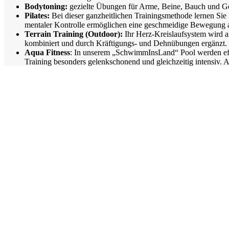
Bodytoning:
gezielte Übungen für Arme, Beine, Bauch und Gesä
Pilates:
Bei dieser ganzheitlichen Trainingsmethode lernen Sie
mentaler Kontrolle ermöglichen eine geschmeidige Bewegung all
Terrain Training (Outdoor):
Ihr Herz-Kreislaufsystem wird a
kombiniert und durch Kräftigungs- und Dehnübungen ergänzt.
Aqua Fitness
: In unserem „SchwimmInsLand“ Pool werden effe
Training besonders gelenkschonend und gleichzeitig intensiv. 
Rückenfit:
Durch ein funktionelles Training werden Haltung, 
Nordic Walking:
Ein Kurs, der Ausdauertraining und Kräftigu
malerischen Landschaften begeistern. Ab März’25, wetterabhä
Wanderung:
Während einer zweistündigen Wanderung entdecke
französischen Vogesen. Ab März’25, wetterabhängig
Entspannung, Lockerung & Beweglichkeit
Faszientraining:
Durch gezielte Übungen und unter Einsatz v
Verspannungen können sich lösen.
Morning Mobility:
Ein perfekter Start in den Tag mit sanfter 
Mobility & Stretch:
Beweglichkeit- und Dehnübungen, damit i
Stretch & Relax:
Gezielte Dehnübungen sorgen dafür, dass I
Yoga-Flow:
Sanfte, fließende Übungen aus dem Yoga lockern u
gelangen.
Pilates x Yoga:
Eine Kombination aus den beruhigenden Element
Pilates-Übungen zusammen, um Flexibilität, Stärke und Körper
Yoga meets Mobility:
Eine Kombination aus entspannenden Elem