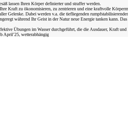
ß lassen Ihren Körper definierter und straffer werden.
 Ihre Kraft zu ökonomisieren, zu zentrieren und eine kraftvolle Körp
er Gelenke. Dabei werden v.a. die tiefliegenden rumpfstabilisierende
ngeregt während Ihr Geist in der Natur neue Energie tanken kann. Das
ktive Übungen im Wasser durchgeführt, die die Ausdauer, Kraft und 
Ab April’25, wetterabhängig
Flexibilität und Stabilität verbessert, um Rückenbeschwerden vorzub
ng inmitten der frischen Luft vereint. Genießen Sie die Ruhe und Sch
ngig
n Sie die idyllische Umgebung der Luisenhöhe und genießen dabei bee
on Faszien Tools werden die Eigenschaften des Bindegewebes geförder
Mobilisierung ihres ganzen Körpers.
hr Körper sich angenehm geschmeidig anfühlt.
hr Körper sich entspannen kann. Durch die achtsame Wahrnehmung der
nd kräftigen ihren Körper, während ihre Achtsamkeit und ihr Körperbe
en des Yoga mit der kräftigenden Präzision des Pilates. In diesem d
bewusstsein zu fördern.
enten des Yoga mit gezielten Mobility-Übungen, die die Flexibilität un