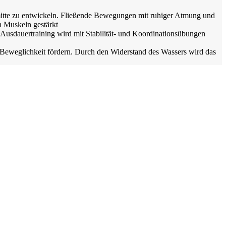
ermitte zu entwickeln. Fließende Bewegungen mit ruhiger Atmung und
n Muskeln gestärkt
 Ausdauertraining wird mit Stabilität- und Koordinationsübungen
Beweglichkeit fördern. Durch den Widerstand des Wassers wird das
eugen und bestehenden Verspannungen entgegenzuwirken.
önheit der Umgebung von Horben und lassen Sie sich von den
indruckende Ausblicke auf Freiburg, den Kaiserstuhl sowie auf die
t und Verklebungen gelöst. So wird ihr Gewebe geschmeidiger und
 Entspannung kommt auch Ihr Geist zur Ruhe.
wusstsein geschult wird und sie zu einer tiefen Entspannung
ynamischen Kurs kommen fließende Yoga-Posen mit kontrollierten
d Beweglichkeit des Körpers fördern. Ideal für alle, die ihre